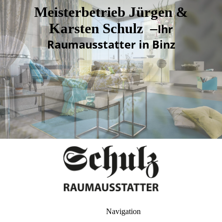
Meisterbetrieb Jürgen &
Karsten Schulz
–
Ihr
Raumausstatter in Binz
Navigation